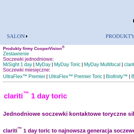
SALON
PRODUKT
®
Produkty firmy CooperVision
Zestawienie
Soczewki jednodniowe:
MiSight 1 day
|
MyDay
|
MyDay Toric
|
MyDay Multifocal
|
clari
Soczewki miesięczne:
UltraFlex™ Premier
|
UltraFlex™ Premier Toric
|
Biofinity™
|
B
™
clariti
1 day toric
Jednodniowe soczewki kontaktowe toryczne s
™
clariti
1 day toric to najnowsza generacja soczew