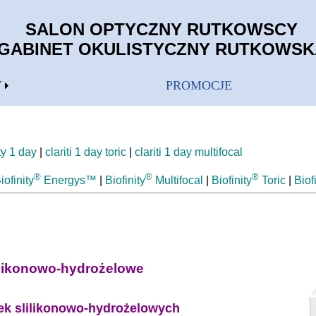
SALON OPTYCZNY RUTKOWSCY
GABINET OKULISTYCZNY RUTKOWSK
Y
PROMOCJE
ty 1 day
|
clariti 1 day toric
|
clariti 1 day multifocal
®
®
®
iofinity
Energys™
|
Biofinity
Multifocal
|
Biofinity
Toric
|
Biof
ilikonowo-hydrożelowe
ek slilikonowo-hydrożelowych