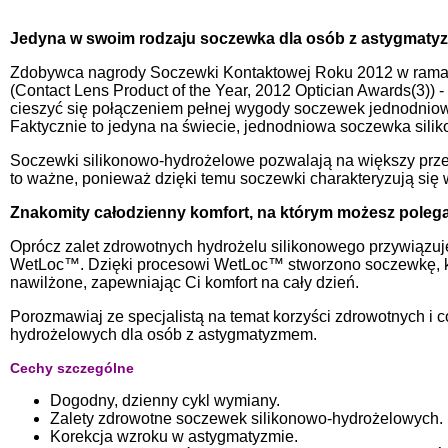
Jedyna w swoim rodzaju soczewka dla osób z astygmaty
Zdobywca nagrody Soczewki Kontaktowej Roku 2012 w ramac
(Contact Lens Product of the Year, 2012 Optician Awards(3)) -
cieszyć się połączeniem pełnej wygody soczewek jednodniow
Faktycznie to jedyna na świecie, jednodniowa soczewka sil
Soczewki silikonowo-hydrożelowe pozwalają na większy przep
to ważne, ponieważ dzięki temu soczewki charakteryzują się w
Znakomity całodzienny komfort, na którym możesz polega
Oprócz zalet zdrowotnych hydrożelu silikonowego przywiązuje
WetLoc™. Dzięki procesowi WetLoc™ stworzono soczewkę, któ
nawilżone, zapewniając Ci komfort na cały dzień.
Porozmawiaj ze specjalistą na temat korzyści zdrowotnych i 
hydrożelowych dla osób z astygmatyzmem.
Cechy szczególne
Dogodny, dzienny cykl wymiany.
Zalety zdrowotne soczewek silikonowo-hydrożelowych.
Korekcja wzroku w astygmatyzmie.