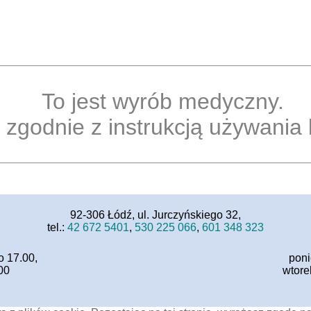
To jest wyrób medyczny.
zgodnie z instrukcją używania l
92-306 Łódź, ul. Jurczyńskiego 32,
tel.:
42 672 5401
,
530 225 066
,
601 348 323
o 17.00,
poni
00
wtore