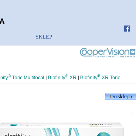
A
SKLEP
®
®
®
inity
Toric Multifocal
|
Biofinity
XR
|
Biofinity
XR Toric
|