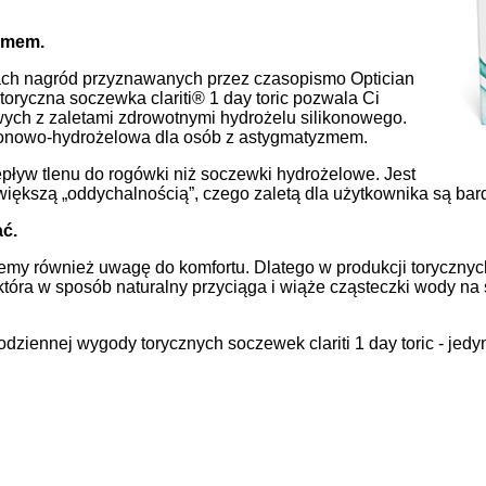
zmem.
h nagród przyznawanych przez czasopismo Optician
 toryczna soczewka clariti® 1 day toric pozwala Ci
ych z zaletami zdrowotnymi hydrożelu silikonowego.
ikonowo-hydrożelowa dla osób z astygmatyzmem.
ływ tlenu do rogówki niż soczewki hydrożelowe. Jest
iększą „oddychalnością”, czego zaletą dla użytkownika są bardz
ć.
my również uwagę do komfortu. Dlatego w produkcji torycznych 
ra w sposób naturalny przyciąga i wiąże cząsteczki wody na s
codziennej wygody torycznych soczewek clariti 1 day toric - j