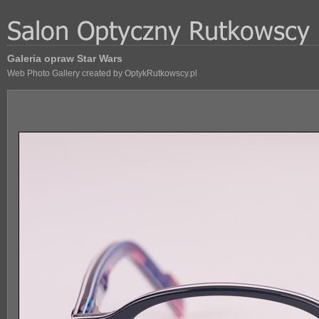
Galeria opraw Star Wars
Web Photo Gallery created by OptykRutkowscy.pl